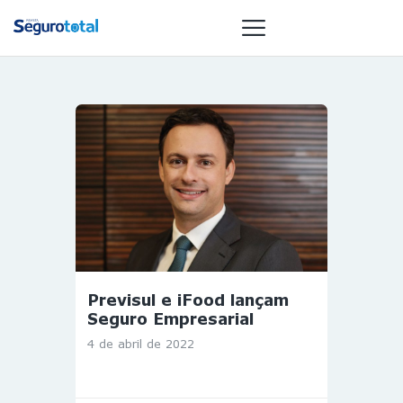
NOTÍCIAS
REVISTA
ESPECIAIS
GAIVOTA DE
OURO
ST SUMMIT
MULHERES
Previsul e iFood lançam
GESTORAS
Seguro Empresarial
HOMEST
4 de abril de 2022
HOME