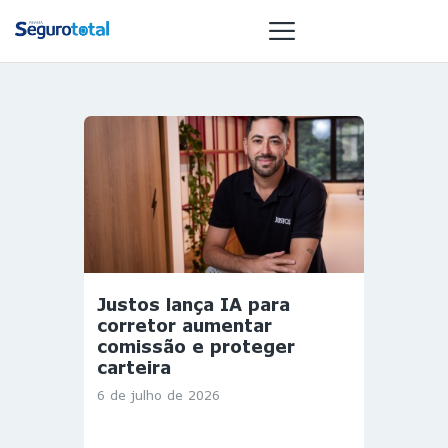
NOTÍCIAS
REVISTA
ESPECIAIS
GAIVOTA DE
OURO
ST SUMMIT
Justos lança IA para
MULHERES
corretor aumentar
GESTORAS
comissão e proteger
carteira
HOMEST
6 de julho de 2026
HOME