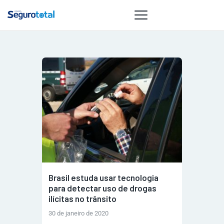
NOTÍCIAS
REVISTA
ESPECIAIS
GAIVOTA DE
OURO
ST SUMMIT
MULHERES
GESTORAS
Brasil estuda usar tecnologia
HOMEST
para detectar uso de drogas
ilícitas no trânsito
HOME
30 de janeiro de 2020