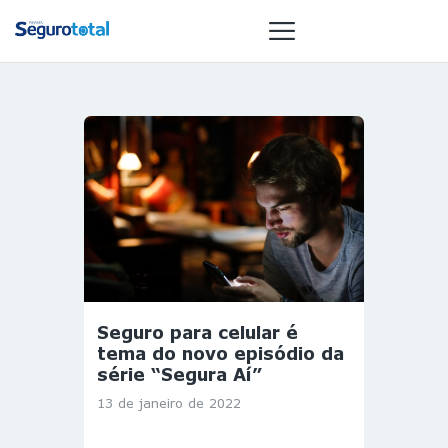
NOTÍCIAS
REVISTA
ESPECIAIS
GAIVOTA DE
OURO
ST SUMMIT
MULHERES
Seguro para celular é
GESTORAS
tema do novo episódio da
HOMEST
série “Segura Aí”
HOME
13 de janeiro de 2022