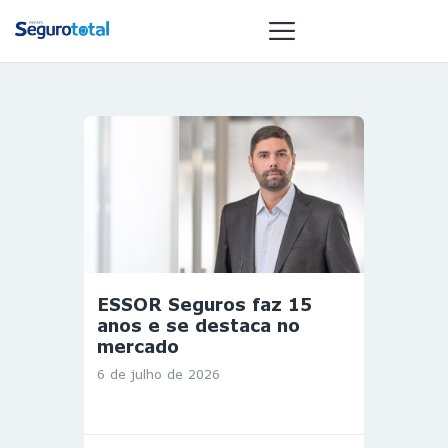
NOTÍCIAS
REVISTA
ESPECIAIS
GAIVOTA DE
OURO
ST SUMMIT
ESSOR Seguros faz 15
MULHERES
anos e se destaca no
GESTORAS
mercado
HOMEST
6 de julho de 2026
HOME