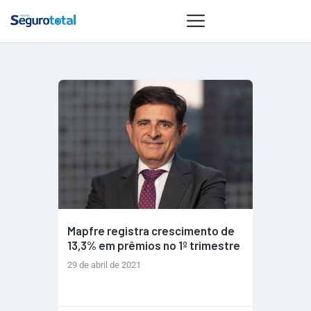
NOTÍCIAS
REVISTA
ESPECIAIS
GAIVOTA DE
OURO
ST SUMMIT
MULHERES
Mapfre registra crescimento de
GESTORAS
13,3% em prêmios no 1º trimestre
HOMEST
29 de abril de 2021
HOME