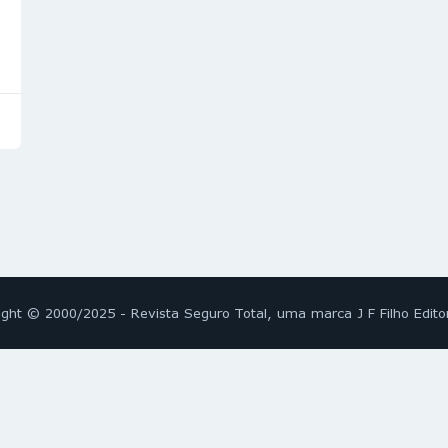
ight © 2000/2025 - Revista Seguro Total, uma marca J F Filho Edito