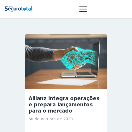
NOTÍCIAS
REVISTA
ESPECIAIS
GAIVOTA DE
OURO
ST SUMMIT
MULHERES
Allianz integra operações
GESTORAS
e prepara lançamentos
HOMEST
para o mercado
HOME
30 de outubro de 2020