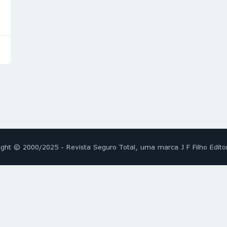
ight © 2000/2025 - Revista Seguro Total, uma marca J F Filho Edito