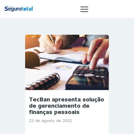
NOTÍCIAS
REVISTA
ESPECIAIS
GAIVOTA DE
OURO
ST SUMMIT
MULHERES
TecBan apresenta solução
GESTORAS
de gerenciamento de
HOMEST
finanças pessoais
HOME
23 de agosto de 2022