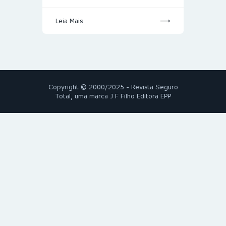
Leia Mais
Copyright © 2000/2025 - Revista Seguro
Total, uma marca J F Filho Editora EPP