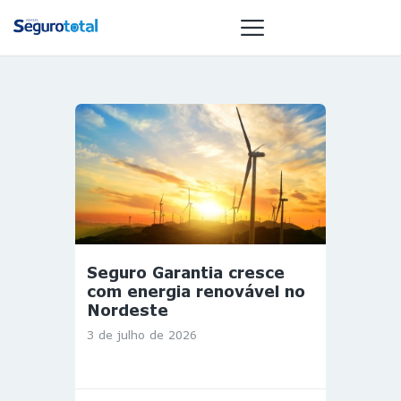
NOTÍCIAS
REVISTA
ESPECIAIS
GAIVOTA DE
OURO
ST SUMMIT
Seguro Garantia cresce
MULHERES
com energia renovável no
GESTORAS
Nordeste
HOMEST
3 de julho de 2026
HOME