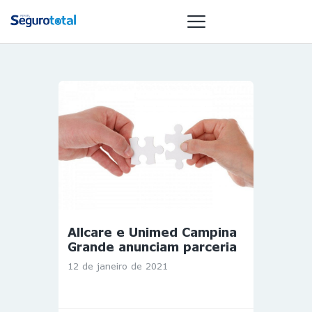
NOTÍCIAS
REVISTA
ESPECIAIS
GAIVOTA DE
OURO
ST SUMMIT
MULHERES
Allcare e Unimed Campina
GESTORAS
Grande anunciam parceria
HOMEST
12 de janeiro de 2021
HOME