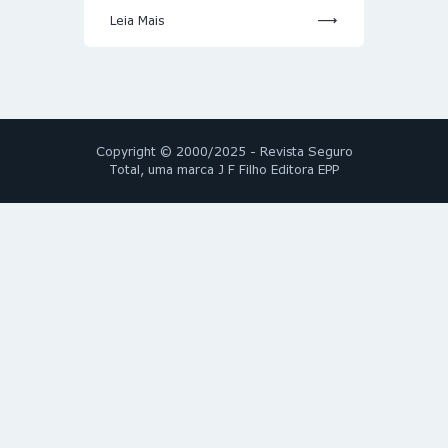
Leia Mais
Copyright © 2000/2025 - Revista Seguro
Total, uma marca J F Filho Editora EPP