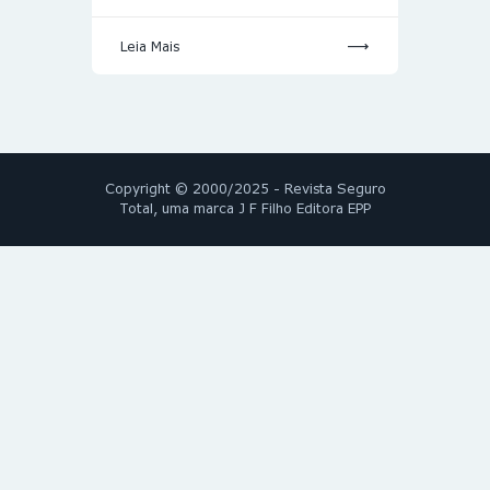
Leia Mais
Copyright © 2000/2025 - Revista Seguro
Total, uma marca J F Filho Editora EPP