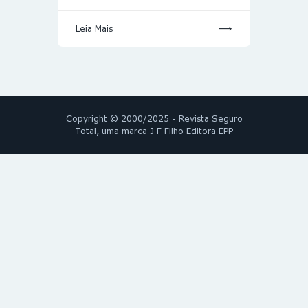
Leia Mais
Copyright © 2000/2025 - Revista Seguro
Total, uma marca J F Filho Editora EPP