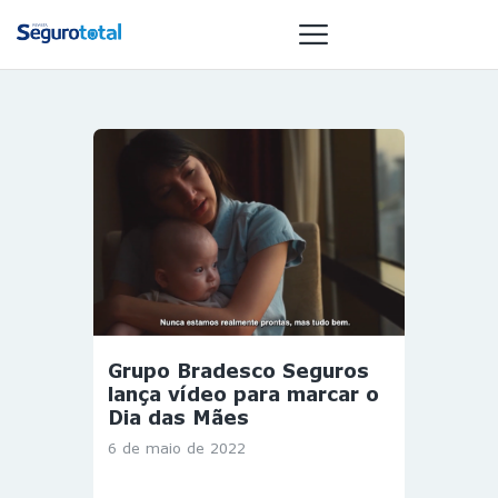
NOTÍCIAS
REVISTA
ESPECIAIS
GAIVOTA DE
OURO
ST SUMMIT
MULHERES
Grupo Bradesco Seguros
GESTORAS
lança vídeo para marcar o
HOMEST
Dia das Mães
HOME
6 de maio de 2022