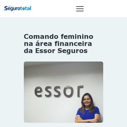
Comando feminino
NOTÍCIAS
na área financeira
REVISTA
da Essor Seguros
ESPECIAIS
GAIVOTA DE
OURO
ST SUMMIT
MULHERES
GESTORAS
HOMEST
HOME