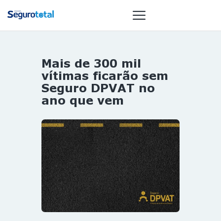
Mais de 300 mil
NOTÍCIAS
vítimas ficarão sem
REVISTA
Seguro DPVAT no
ano que vem
ESPECIAIS
GAIVOTA DE
OURO
ST SUMMIT
MULHERES
GESTORAS
HOMEST
HOME