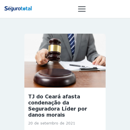
NOTÍCIAS
REVISTA
ESPECIAIS
GAIVOTA DE
OURO
ST SUMMIT
MULHERES
TJ do Ceará afasta
GESTORAS
condenação da
HOMEST
Seguradora Líder por
danos morais
HOME
20 de setembro de 2021