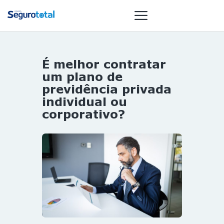
É melhor contratar
NOTÍCIAS
um plano de
REVISTA
previdência privada
individual ou
ESPECIAIS
corporativo?
GAIVOTA DE
OURO
ST SUMMIT
MULHERES
GESTORAS
HOMEST
HOME