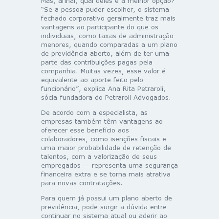
Mas, afinal, qual deles é a melhor opção?
“Se a pessoa puder escolher, o sistema
fechado corporativo geralmente traz mais
vantagens ao participante do que os
individuais, como taxas de administração
menores, quando comparadas a um plano
de previdência aberto, além de ter uma
parte das contribuições pagas pela
companhia. Muitas vezes, esse valor é
equivalente ao aporte feito pelo
funcionário”, explica Ana Rita Petraroli,
sócia-fundadora do Petraroli Advogados.
De acordo com a especialista, as
empresas também têm vantagens ao
oferecer esse benefício aos
colaboradores, como isenções fiscais e
uma maior probabilidade de retenção de
talentos, com a valorização de seus
empregados — representa uma segurança
financeira extra e se torna mais atrativa
para novas contratações.
Para quem já possui um plano aberto de
previdência, pode surgir a dúvida entre
continuar no sistema atual ou aderir ao