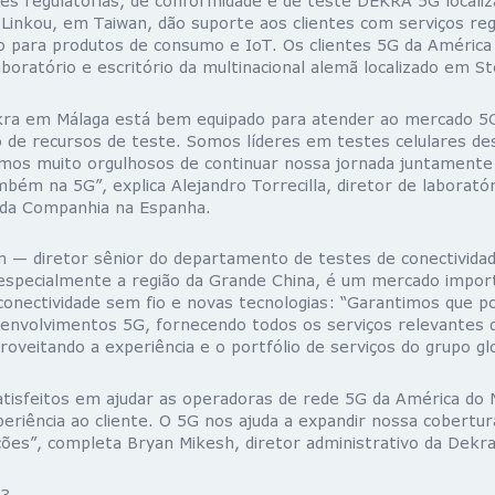
ões regulatórias, de conformidade e de teste DEKRA 5G locali
Linkou, em Taiwan, dão suporte aos clientes com serviços regi
 para produtos de consumo e IoT. Os clientes 5G da América
boratório e escritório da multinacional alemã localizado em St
ekra em Málaga está bem equipado para atender ao mercado 
 de recursos de teste. Somos líderes em testes celulares de
amos muito orgulhosos de continuar nossa jornada juntamente
mbém na 5G”, explica Alejandro Torrecilla, diretor de laboratór
 da Companhia na Espanha.
n — diretor sênior do departamento de testes de conectivid
 especialmente a região da Grande China, é um mercado impor
conectividade sem fio e novas tecnologias: “Garantimos que 
envolvimentos 5G, fornecendo todos os serviços relevantes 
proveitando a experiência e o portfólio de serviços do grupo gl
tisfeitos em ajudar as operadoras de rede 5G da América do N
eriência ao cliente. O 5G nos ajuda a expandir nossa cobertu
ões”, completa Bryan Mikesh, diretor administrativo da Dekra 
3