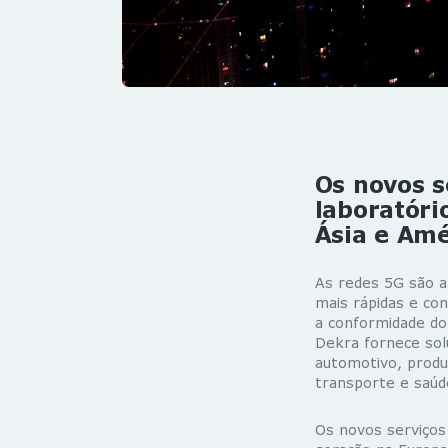
Os novos s
laboratóri
Ásia e Amé
As redes 5G são a
mais rápidas e con
a conformidade do
Dekra fornece solu
automotivo, produt
transporte e saúd
Os novos serviços 