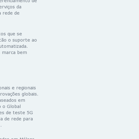
gerenciamento de
erviços da
à rede de
tos que se
ão o suporte ao
utomatizada.
a marca bem
nais e regionais
rovações globais.
baseados em
o o Global
es de teste 5G
ra de rede para
.