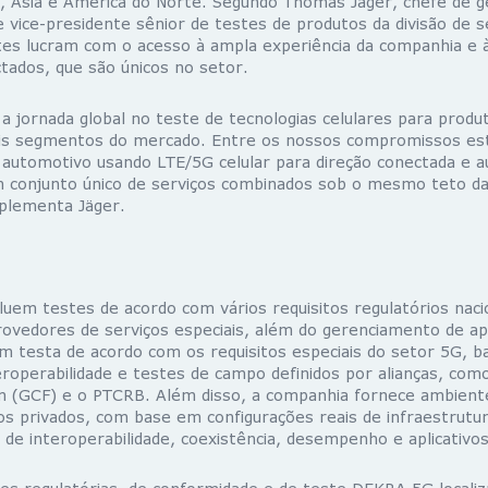
, Ásia e América do Norte. Segundo Thomas Jäger, chefe de 
e vice-presidente sênior de testes de produtos da divisão de s
tes lucram com o acesso à ampla experiência da companhia e 
tados, que são únicos no setor.
a jornada global no teste de tecnologias celulares para produ
is segmentos do mercado. Entre os nossos compromissos est
automotivo usando LTE/5G celular para direção conectada e a
 conjunto único de serviços combinados sob o mesmo teto d
plementa Jäger.
luem testes de acordo com vários requisitos regulatórios nacio
provedores de serviços especiais, além do gerenciamento de ap
testa de acordo com os requisitos especiais do setor 5G, 
roperabilidade e testes de campo definidos por alianças, com
um (GCF) e o PTCRB. Além disso, a companhia fornece ambient
os privados, com base em configurações reais de infraestrutu
 de interoperabilidade, coexistência, desempenho e aplicativos