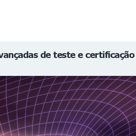
NOTÍCIAS
REVISTA
ESPECIAIS
GAIVOTA DE OURO
ST SUMMIT
MULHERES GESTORAS
HOMEST
HOME
vançadas de teste e certificaçã