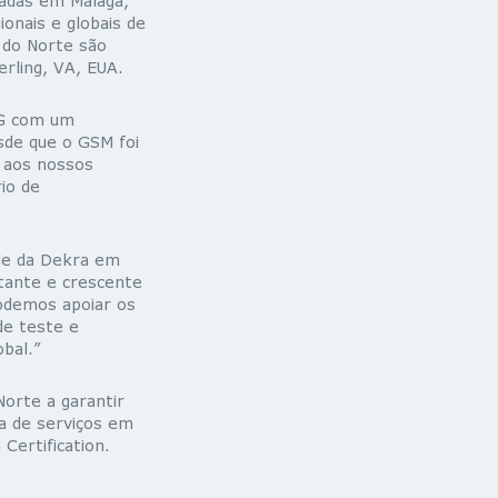
zadas em Málaga,
onais e globais de
 do Norte são
erling, VA, EUA.
5G com um
sde que o GSM foi
 aos nossos
io de
ade da Dekra em
tante e crescente
podemos apoiar os
de teste e
obal.”
orte a garantir
ra de serviços em
Certification.