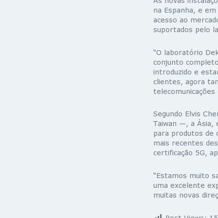
As novas instalaç
na Espanha, e em 
acesso ao mercado
suportados pelo la
“O laboratório D
conjunto completo
introduzido e est
clientes, agora ta
telecomunicações
Segundo Elvis Che
Taiwan —, a Ásia,
para produtos de 
mais recentes des
certificação 5G, a
“Estamos muito sa
uma excelente exp
muitas novas direç
Post Views:
15