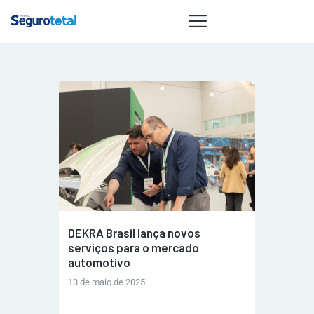
NOTÍCIAS
REVISTA
ESPECIAIS
GAIVOTA DE
OURO
ST SUMMIT
MULHERES
DEKRA Brasil lança novos
GESTORAS
serviços para o mercado
HOMEST
automotivo
HOME
13 de maio de 2025