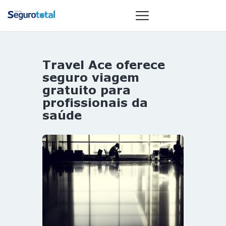
Travel Ace oferece
NOTÍCIAS
seguro viagem
REVISTA
gratuito para
profissionais da
ESPECIAIS
saúde
GAIVOTA DE
OURO
ST SUMMIT
MULHERES
GESTORAS
HOMEST
HOME