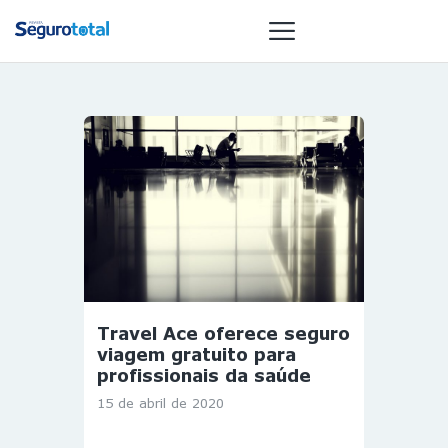
NOTÍCIAS
REVISTA
ESPECIAIS
GAIVOTA DE
OURO
ST SUMMIT
MULHERES
Travel Ace oferece seguro
GESTORAS
viagem gratuito para
HOMEST
profissionais da saúde
HOME
15 de abril de 2020