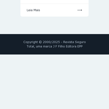
Leia Mais
Copyright © 2000/2025 - Revista Seguro
Total, uma marca J F Filho Editora EPP