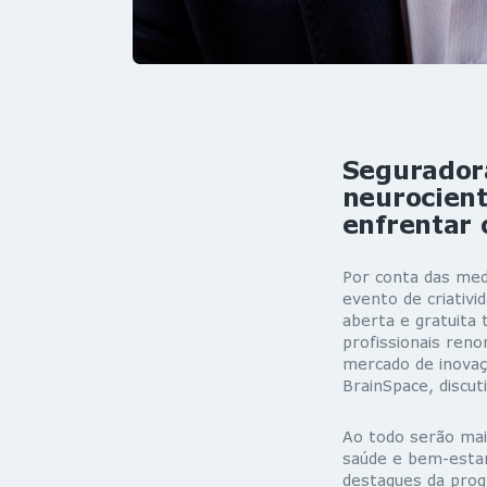
Seguradora
neurocient
enfrentar 
Por conta das med
evento de criativi
aberta e gratuita
profissionais ren
mercado de inovaç
BrainSpace, discut
Ao todo serão mai
saúde e bem-estar
destaques da prog