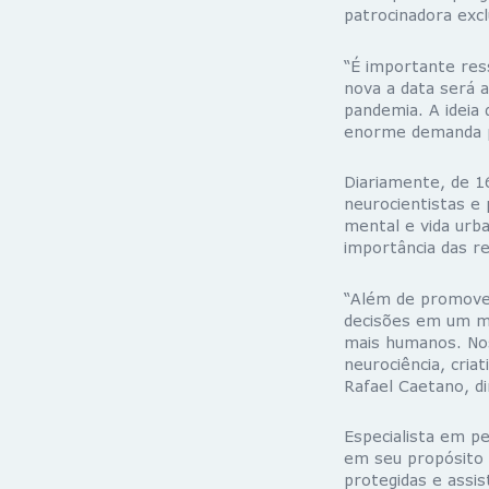
patrocinadora exc
“É importante ress
nova a data será 
pandemia. A ideia
enorme demanda po
Diariamente, de 1
neurocientistas e
mental e vida urba
importância das r
“Além de promover
decisões em um mu
mais humanos. No
neurociência, cria
Rafael Caetano, d
Especialista em p
em seu propósito 
protegidas e assis