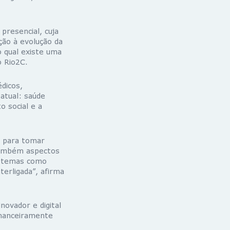
presencial, cuja
ão à evolução da
 qual existe uma
o Rio2C.
dicos,
atual: saúde
o social e a
, para tomar
também aspectos
r temas como
terligada”, afirma
ovador e digital
inanceiramente