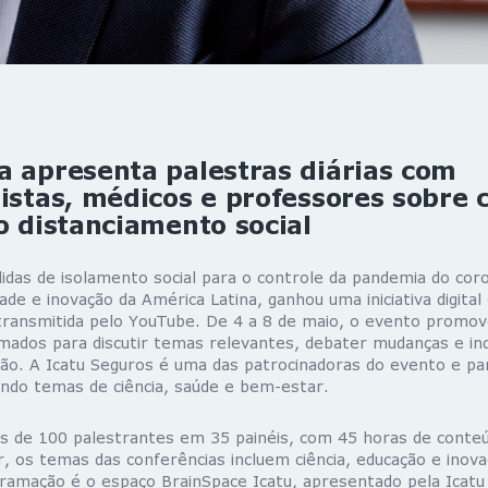
 apresenta palestras diárias com
istas, médicos e professores sobre
o distanciamento social
idas de isolamento social para o controle da pandemia do coro
dade e inovação da América Latina, ganhou uma iniciativa digit
 transmitida pelo YouTube. De 4 a 8 de maio, o evento promove
omados para discutir temas relevantes, debater mudanças e ind
ão. A Icatu Seguros é uma das patrocinadoras do evento e par
indo temas de ciência, saúde e bem-estar.
s de 100 palestrantes em 35 painéis, com 45 horas de conte
, os temas das conferências incluem ciência, educação e inov
ramação é o espaço BrainSpace Icatu, apresentado pela Icatu