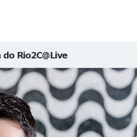
NOTÍCIAS
REVISTA
ESPECIAIS
GAIVOTA DE OURO
ST SUMMIT
MULHERES GESTORAS
HOMEST
HOME
a do Rio2C@Live