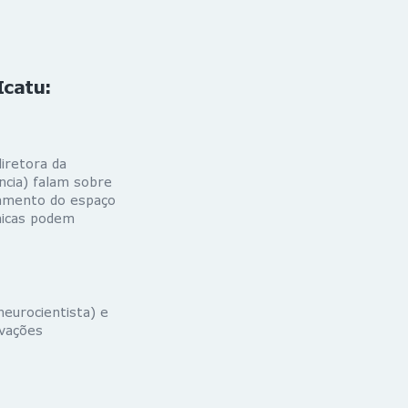
Icatu:
diretora da
ncia) falam sobre
namento do espaço
cnicas podem
eurocientista) e
ovações