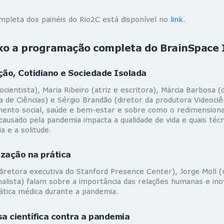
pleta dos painéis do Rio2C está disponível no
link
.
xo a programação completa do BrainSpace 
ão, Cotidiano e Sociedade Isolada
ocientista), Maria Ribeiro (atriz e escritora), Márcia Barbosa (
a de Ciências) e Sérgio Brandão (diretor da produtora Videociê
mento social, saúde e bem-estar e sobre como o redimensio
causado pela pandemia impacta a qualidade de vida e quais té
a e a solitude.
zação na prática
iretora executiva do Stanford Presence Center), Jorge Moll (n
nalista) falam sobre a importância das relações humanas e in
ática médica durante a pandemia.
a científica contra a pandemia