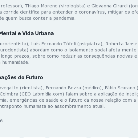
ofessor), Thiago Moreno (virologista) e Giovanna Girardi (jorn
corrida científica para entender o coronavírus, mitigar os ef
 de quem busca conter a pandemia.
Mental e Vida Urbana
urocientista), Luís Fernando Tófoli (psiquiatra), Roberta Jansen
neurocientista) abordam como o isolamento social afeta mente
e longo prazos, sobre como reduzir as consequências nocivas e
a humanidade.
pações do Futuro
avegatto (cientista), Fernando Bozza (médico), Fábio Scarano 
 Coimbra (CEO Labmídia.com) falam sobre a aplicação de inteligê
mia, emergências de saúde e o futuro da nossa relação com a 
ntraponto humanista ao assombramento atual.
6