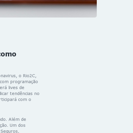
 como
navirus, o Rio2C,
al com programação
rá lives de
icar tendências no
ticipará com o
údo. Além de
ação. Um dos
 Seguros,