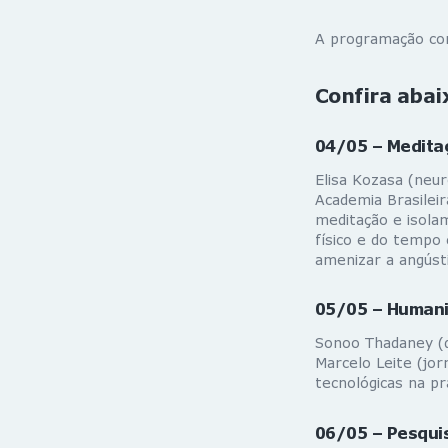
A programação com
Confira abai
04/05 – Meditaç
Elisa Kozasa (neur
Academia Brasileir
meditação e isola
físico e do tempo 
amenizar a angústi
05/05 – Humani
Sonoo Thadaney (d
Marcelo Leite (jor
tecnológicas na pr
06/05 – Pesquis