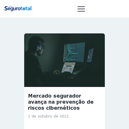
NOTÍCIAS
REVISTA
ESPECIAIS
GAIVOTA DE
OURO
ST SUMMIT
MULHERES
Mercado segurador
GESTORAS
avança na prevenção de
HOMEST
riscos cibernéticos
HOME
1 de outubro de 2021