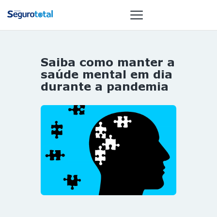
Saiba como manter a
NOTÍCIAS
saúde mental em dia
REVISTA
durante a pandemia
ESPECIAIS
GAIVOTA DE
OURO
ST SUMMIT
MULHERES
GESTORAS
HOMEST
HOME