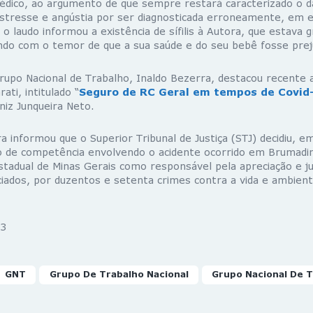
dico, ao argumento de que sempre restará caracterizado o 
estresse e angústia por ser diagnosticada erroneamente, em e
o laudo informou a existência de sífilis à Autora, que estava g
ndo com o temor de que a sua saúde e do seu bebê fosse prej
upo Nacional de Trabalho, Inaldo Bezerra, destacou recente a
ati, intitulado “
Seguro de RC Geral em tempos de Covid
niz Junqueira Neto.
a informou que o Superior Tribunal de Justiça (STJ) decidiu, e
to de competência envolvendo o acidente ocorrido em Brumad
Estadual de Minas Gerais como responsável pela apreciação e j
ciados, por duzentos e setenta crimes contra a vida e ambien
3
GNT
Grupo De Trabalho Nacional
Grupo Nacional De 