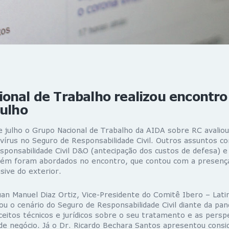
onal de Trabalho realizou encontro
julho
e julho o Grupo Nacional de Trabalho da AIDA sobre RC avalio
vírus no Seguro de Responsabilidade Civil. Outros assuntos c
ponsabilidade Civil D&O (antecipação dos custos de defesa) e
ém foram abordados no encontro, que contou com a presença 
usive do exterior.
uan Manuel Diaz Ortiz, Vice-Presidente do Comitê Ibero – Lat
ou o cenário do Seguro de Responsabilidade Civil diante da pa
eitos técnicos e jurídicos sobre o seu tratamento e as perspe
e negócio. Já o Dr. Ricardo Bechara Santos apresentou consid