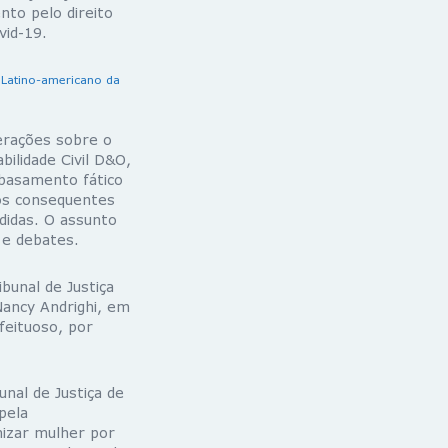
nto pelo direito
vid-19.
 Latino-americano da
derações sobre o
ilidade Civil D&O,
mbasamento fático
os consequentes
didas. O assunto
 e debates.
bunal de Justiça
Nancy Andrighi, em
feituoso, por
nal de Justiça de
pela
nizar mulher por