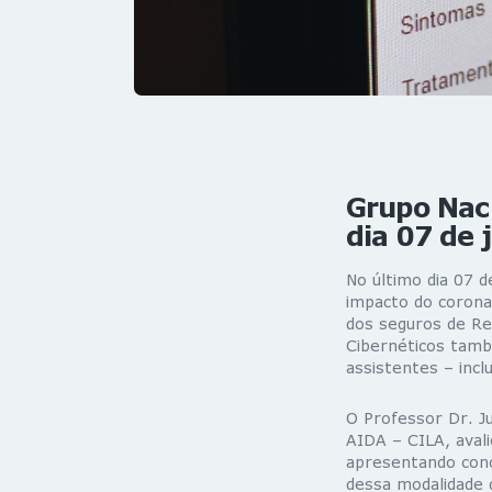
Grupo Naci
dia 07 de 
No último dia 07 d
impacto do corona
dos seguros de Res
Cibernéticos tamb
assistentes – incl
O Professor Dr. J
AIDA – CILA, avali
apresentando conc
dessa modalidade d