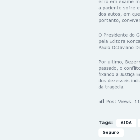
erro em exame mé
a paciente sofre 
dos autos, em que 
portanto, convive
O Presidente do Gr
pela Editora Roncar
Paulo Octaviano Di
Por último, Bezerr
passado, o confli
fixando a Justiça 
dos dezesseis indi
da tragédia.
Post Views:
11
Tags:
AIDA
Seguro