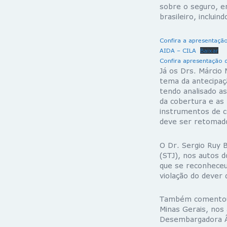
sobre o seguro, e
brasileiro, inclui
Confira a apresentação
AIDA – CILA
Baixar
Confira apresentação 
Já os Drs. Márcio 
tema da antecipaç
tendo analisado a
da cobertura e as
instrumentos de c
deve ser retomad
O Dr. Sergio Ruy B
(STJ), nos autos d
que se reconheceu
violação do dever 
Também comentou-s
Minas Gerais, nos
Desembargadora Ân