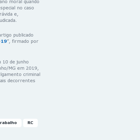
dano moral quando
special no caso
rávida e,
udicada.
rtigo publicado
-19
”, firmado por
m 10 de junho
inho/MG em 2019,
ulgamento criminal
tais decorrentes
Trabalho
RC