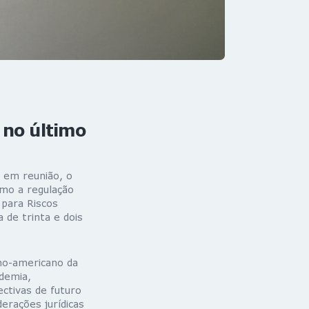
 no último
u em reunião, o
omo a regulação
 para Riscos
de trinta e dois
ino-americano da
ndemia,
ctivas de futuro
erações jurídicas