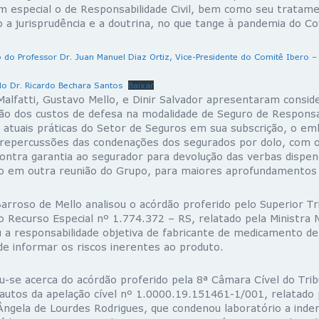
m especial o de Responsabilidade Civil, bem como seu tratame
ndo a jurisprudência e a doutrina, no que tange à pandemia do Co
 do Professor Dr. Juan Manuel Diaz Ortiz, Vice-Presidente do Comitê Ibero –
do Dr. Ricardo Bechara Santos
Baixar
Malfatti, Gustavo Mello, e Dinir Salvador apresentaram consi
ão dos custos de defesa na modalidade de Seguro de Responsab
s atuais práticas do Setor de Seguros em sua subscrição, o e
 repercussões das condenações dos segurados por dolo, com 
ontra garantia ao segurador para devolução das verbas dispen
o em outra reunião do Grupo, para maiores aprofundamentos
arroso de Mello analisou o acórdão proferido pelo Superior Tri
o Recurso Especial nº 1.774.372 – RS, relatado pela Ministra 
 a responsabilidade objetiva de fabricante de medicamento de
de informar os riscos inerentes ao produto.
e acerca do acórdão proferido pela 8ª Câmara Cível do Tribu
 autos da apelação cível nº 1.0000.19.151461-1/001, relatado 
gela de Lourdes Rodrigues, que condenou laboratório a inde