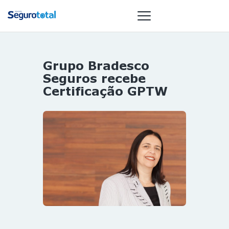
Grupo Bradesco
NOTÍCIAS
Seguros recebe
REVISTA
Certificação GPTW
ESPECIAIS
GAIVOTA DE
OURO
ST SUMMIT
MULHERES
GESTORAS
HOMEST
HOME