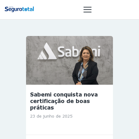
NOTÍCIAS
REVISTA
ESPECIAIS
GAIVOTA DE
OURO
ST SUMMIT
Sabemi conquista nova
MULHERES
certificação de boas
GESTORAS
práticas
HOMEST
23 de junho de 2025
HOME