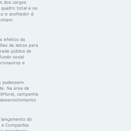
% dos cargos
quadro total e os
to e acolhedor é
entiam
s efeitos da
es de leitos para
rede pública de
fundo social
oronavírus e
es pudessem
de. Na área de
liPlural, campanha
o desenvolvimento
o lançamento do
a a Companhia.
ra corretores,