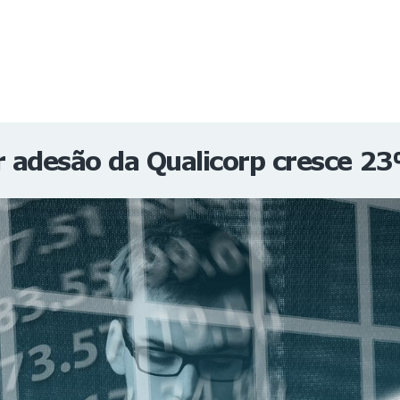
NOTÍCIAS
REVISTA
ESPECIAIS
GAIVOTA DE OURO
ST SUMMIT
MULHERES GESTORAS
HOMEST
HOME
por adesão da Qualicorp cresce 