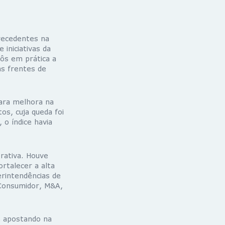
recedentes na
iniciativas da
ôs em prática a
as frentes de
para melhora na
os, cuja queda foi
o índice havia
rativa. Houve
rtalecer a alta
rintendências de
 Consumidor, M&A,
ue apostando na