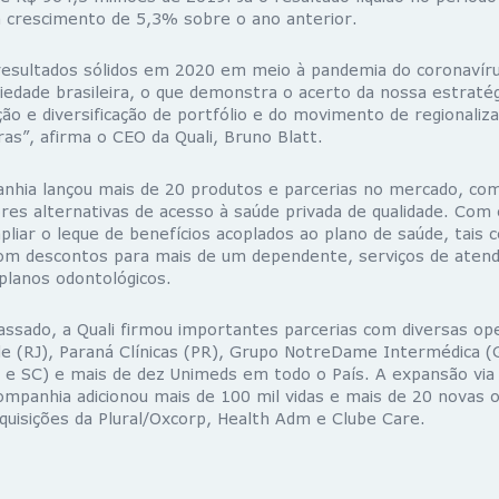
 crescimento de 5,3% sobre o ano anterior.
resultados sólidos em 2020 em meio à pandemia do coronavíru
iedade brasileira, o que demonstra o acerto da nossa estraté
ão e diversificação de portfólio e do movimento de regionaliz
iras”, afirma o CEO da Quali, Bruno Blatt.
hia lançou mais de 20 produtos e parcerias no mercado, com
es alternativas de acesso à saúde privada de qualidade. Com 
pliar o leque de benefícios acoplados ao plano de saúde, tais
com descontos para mais de um dependente, serviços de aten
planos odontológicos.
assado, a Quali firmou importantes parcerias com diversas op
de (RJ), Paraná Clínicas (PR), Grupo NotreDame Intermédica 
S e SC) e mais de dez Unimeds em todo o País. A expansão vi
 Companhia adicionou mais de 100 mil vidas e mais de 20 novas
quisições da Plural/Oxcorp, Health Adm e Clube Care.