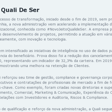
 Quali De Ser
esso de transformação, iniciado desde o fim de 2019, sem p
nhia, a nova administração vem acelerando a implementação de 
nizacional, conhecida como #NovoJeitoQualideSer. A empresa p
de desenvolvimento de projetos, permitindo a atuação em vári
neamente, com inovação e tecnologia.
 intensificado as iniciativas de inteligência no uso de dados 
ncia do beneficiário. Prova disso foi a redução dos cancelament
 representando um indicador de 32,3% da carteira. Em 2019, 
mostrando uma melhora na retenção de Clientes.
li reforçou seu time de gestão, compliance e governança corpo
utivos e contratações de profissionais de mercado a fim de fo
s-chave. Como exemplo, foram criadas novas diretorias e supe
mento, Comercial, Marketing & Comunicação, Experiência do
Relações com Investidores e Auditoria, Riscos & Compliance.
 de qualificação e reforço da nova administração, a Quali seg