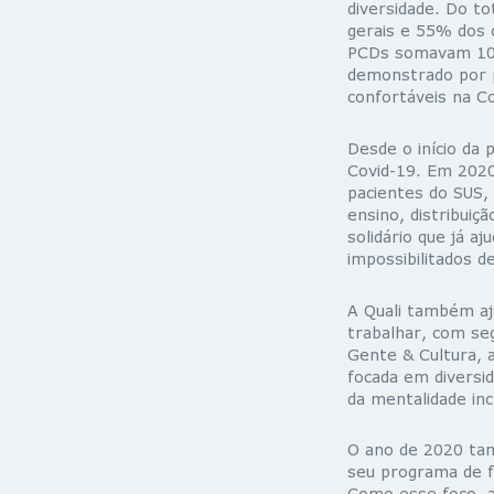
diversidade. Do t
gerais e 55% dos 
PCDs somavam 100 
demonstrado por p
confortáveis na C
Desde o início da
Covid-19. Em 2020
pacientes do SUS, 
ensino, distribuiç
solidário que já a
impossibilitados d
A Quali também aj
trabalhar, com se
Gente & Cultura, 
focada em diversi
da mentalidade inc
O ano de 2020 tam
seu programa de f
Como esse foco, a 