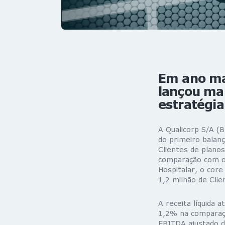
Em ano ma
lançou ma
estratégia
A Qualicorp S/A (
do primeiro balan
Clientes de plano
comparação com o 
Hospitalar, o core
1,2 milhão de Clie
A receita líquida
1,2% na comparaç
EBITDA ajustado d