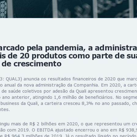
rcado pela pandemia, a administr
is de 20 produtos como parte de su
 de crescimento
B3: QUAL3) anuncia os resultados financeiros de 2020 que ma
ço anual da nova administração da Companhia. Em 2020, a carte
s de saúde coletivos por adesão da Quali apresentou crescime
ano anterior, atingindo 1,6 milhão de beneficiários. No segm
 business da Quali, a carteira cresceu 8,3% no ano passado, c
ntes.
 atingiu mais de R$ 2 bilhões em 2020, o que representou um c
ão com 2019. O EBITDA ajustado encerrou o ano em R$ 938,9
e R$ 964,3 milhões de 2019. Já o resultado líquido no período