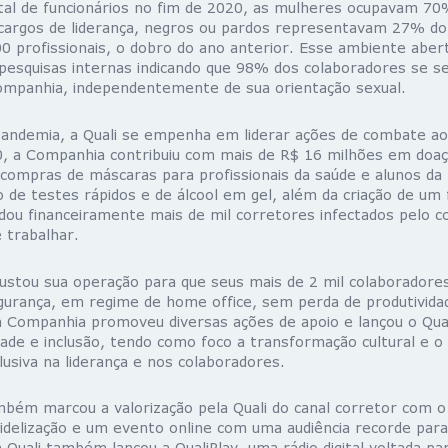
otal de funcionários no fim de 2020, as mulheres ocupavam 70
cargos de liderança, negros ou pardos representavam 27% do 
profissionais, o dobro do ano anterior. Esse ambiente aber
esquisas internas indicando que 98% dos colaboradores se s
ompanhia, independentemente de sua orientação sexual.
 pandemia, a Quali se empenha em liderar ações de combate ao
, a Companhia contribuiu com mais de R$ 16 milhões em doaçõ
compras de máscaras para profissionais da saúde e alunos da 
ão de testes rápidos e de álcool em gel, além da criação de um 
judou financeiramente mais de mil corretores infectados pelo c
e trabalhar.
ustou sua operação para que seus mais de 2 mil colaborador
gurança, em regime de home office, sem perda de produtivida
a Companhia promoveu diversas ações de apoio e lançou o Qua
dade e inclusão, tendo como foco a transformação cultural e 
lusiva na liderança e nos colaboradores.
bém marcou a valorização pela Quali do canal corretor com 
idelização e um evento online com uma audiência recorde par
Quali também lançou a QualiPlay, uma rádio digital voltada pa