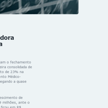
adora
a
rcam o fechamento
ira consolidada de
nto de 23% na
ento Médico-
hegando a quase
rescimento de
 milhões, ante o
 ficou em R$