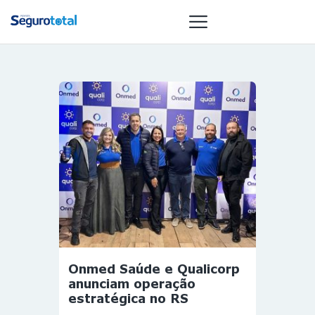
NOTÍCIAS
REVISTA
ESPECIAIS
GAIVOTA DE
OURO
ST SUMMIT
MULHERES
GESTORAS
HOMEST
Onmed Saúde e Qualicorp
HOME
anunciam operação
estratégica no RS