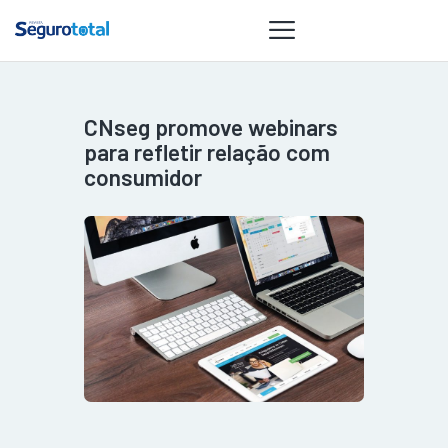
CNseg promove webinars
NOTÍCIAS
para refletir relação com
REVISTA
consumidor
ESPECIAIS
GAIVOTA DE
OURO
ST SUMMIT
MULHERES
GESTORAS
HOMEST
HOME