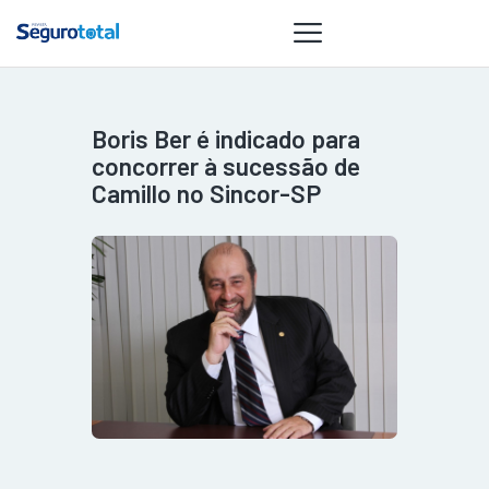
Boris Ber é indicado para
NOTÍCIAS
concorrer à sucessão de
REVISTA
Camillo no Sincor-SP
ESPECIAIS
GAIVOTA DE
OURO
ST SUMMIT
MULHERES
GESTORAS
HOMEST
HOME