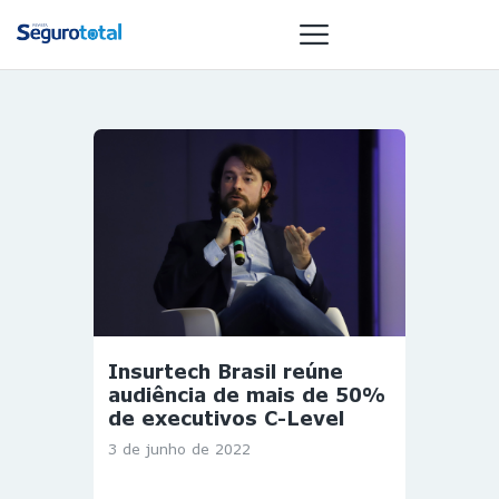
NOTÍCIAS
REVISTA
ESPECIAIS
GAIVOTA DE
OURO
ST SUMMIT
MULHERES
Insurtech Brasil reúne
GESTORAS
audiência de mais de 50%
HOMEST
de executivos C-Level
HOME
3 de junho de 2022