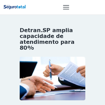
Detran.SP amplia
NOTÍCIAS
capacidade de
REVISTA
atendimento para
80%
ESPECIAIS
GAIVOTA DE
OURO
ST SUMMIT
MULHERES
GESTORAS
HOMEST
HOME