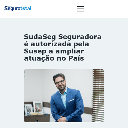
SudaSeg Seguradora
NOTÍCIAS
é autorizada pela
REVISTA
Susep a ampliar
atuação no País
ESPECIAIS
GAIVOTA DE
OURO
ST SUMMIT
MULHERES
GESTORAS
HOMEST
HOME