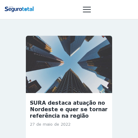
NOTÍCIAS
REVISTA
ESPECIAIS
GAIVOTA DE
OURO
ST SUMMIT
MULHERES
SURA destaca atuação no
GESTORAS
Nordeste e quer se tornar
HOMEST
referência na região
HOME
27 de maio de 2022