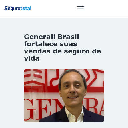
Generali Brasil
NOTÍCIAS
fortalece suas
REVISTA
vendas de seguro de
vida
ESPECIAIS
GAIVOTA DE
OURO
ST SUMMIT
MULHERES
GESTORAS
HOMEST
HOME