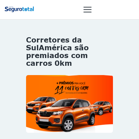
Corretores da
NOTÍCIAS
SulAmérica são
REVISTA
premiados com
carros 0km
ESPECIAIS
GAIVOTA DE
OURO
ST SUMMIT
MULHERES
GESTORAS
HOMEST
HOME