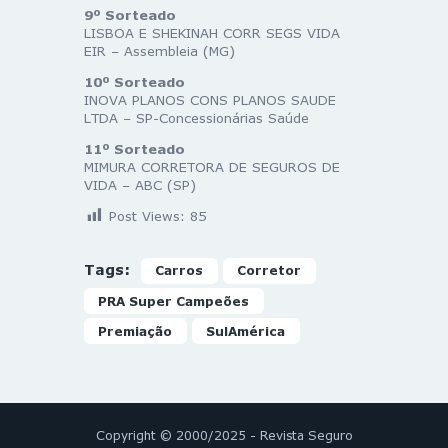
9º Sorteado
LISBOA E SHEKINAH CORR SEGS VIDA
EIR – Assembleia (MG)
10º Sorteado
INOVA PLANOS CONS PLANOS SAUDE
LTDA – SP-Concessionárias Saúde
11º Sorteado
MIMURA CORRETORA DE SEGUROS DE
VIDA – ABC (SP)
Post Views:
85
Tags:
Carros
Corretor
PRA Super Campeões
Premiação
SulAmérica
Copyright © 2000/2025 - Revista Seguro