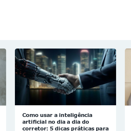
NOTÍCIAS
REVISTA
ESPECIAIS
GAIVOTA DE OURO
ST SUMMIT
MULHERES GESTORAS
HOMEST
HOME
Como usar a inteligência
artificial no dia a dia do
corretor: 5 dicas práticas para