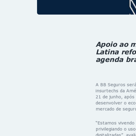
Apoio ao m
Latina re
agenda bra
A BB Seguros será
insurtechs da Amér
21 de junho, após
desenvolver o eco
mercado de segur
“Estamos vivendo
privilegiando o u
digitalizadas”, av