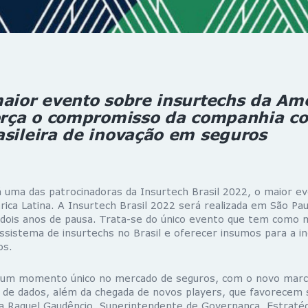
aior evento sobre insurtechs da Am
força o compromisso da companhia c
sileira de inovação em seguros
 uma das patrocinadoras da Insurtech Brasil 2022, o maior e
ica Latina. A Insurtech Brasil 2022 será realizada em São Pau
 dois anos de pausa. Trata-se do único evento que tem como 
ssistema de insurtechs no Brasil e oferecer insumos para a i
os.
 um momento único no mercado de seguros, com o novo marco
so de dados, além da chegada de novos players, que favorecem 
alia Raquel Gaudêncio, Superintendente de Governança, Estratégi