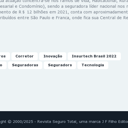
. Sua atuação concentra-se nos ramos de Vida, Habitacional, Rura
resarial e Condomínio), sendo a seguradora líder nacional no
mento de R＄ 12 bilhões em 2021, conta com aproximadament
ribuídos entre São Paulo e Franca, onde fica sua Central de 
ros
Corretor
Inovação
Insurtech Brasil 2022
io
Seguradoras
Seguradors
Tecnologia
ight © 2000/2025 - Revista Seguro Total, uma marca J F Filho Edito