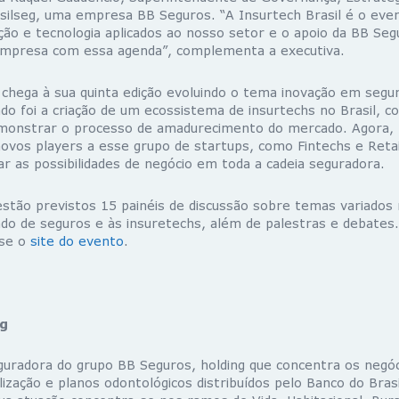
silseg, uma empresa BB Seguros. “A Insurtech Brasil é o even
ão e tecnologia aplicados ao nosso setor e o apoio da BB Seg
mpresa com essa agenda”, complementa a executiva.
l chega à sua quinta edição evoluindo o tema inovação em segu
do foi a criação de um ecossistema de insurtechs no Brasil, c
monstrar o processo de amadurecimento do mercado. Agora, n
novos players a esse grupo de startups, como Fintechs e Reta
ar as possibilidades de negócio em toda a cadeia seguradora.
stão previstos 15 painéis de discussão sobre temas variados 
do de seguros e às insuretechs, além de palestras e debates.
sse o
site do evento
.
eg
eguradora do grupo BB Seguros, holding que concentra os negóc
alização e planos odontológicos distribuídos pelo Banco do Bras