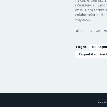
físicos e digitais
(Residencial, Emp
atua. Com fatura
colaboradores dist
Negócios.
Post Views:
95
Tags:
BB Segu
Raquel Gaudênc
Copyr