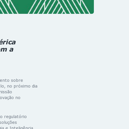
érica
om a
vento sobre
lo, no próximo dia
missão
novação no
 regulatório
soluções
a e Inteligência