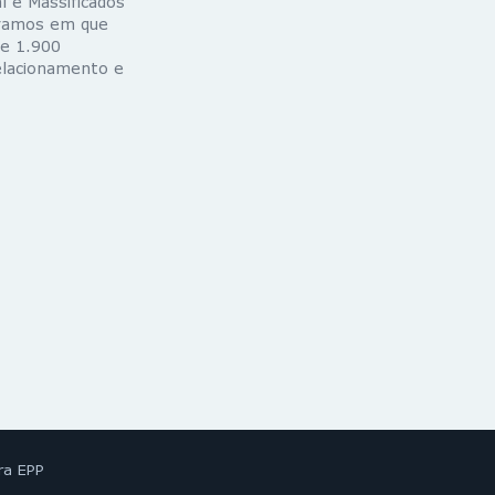
l e Massificados
s ramos em que
e 1.900
Relacionamento e
ra EPP