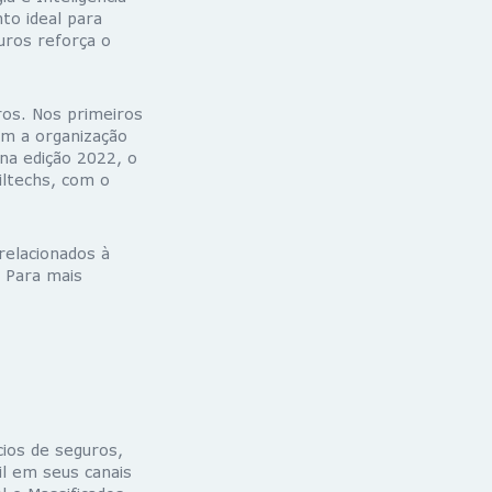
to ideal para
uros reforça o
ros. Nos primeiros
om a organização
a edição 2022, o
iltechs, com o
relacionados à
 Para mais
ios de seguros,
il em seus canais