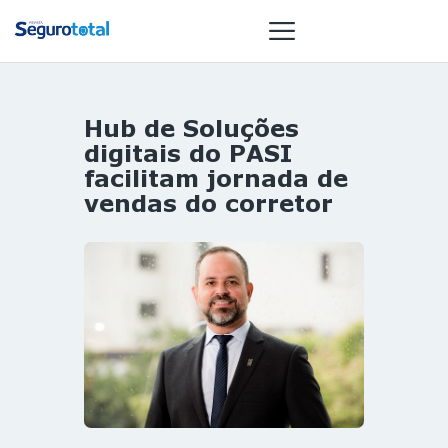
Hub de Soluções
NOTÍCIAS
digitais do PASI
REVISTA
facilitam jornada de
vendas do corretor
ESPECIAIS
GAIVOTA DE
OURO
ST SUMMIT
MULHERES
GESTORAS
HOMEST
HOME