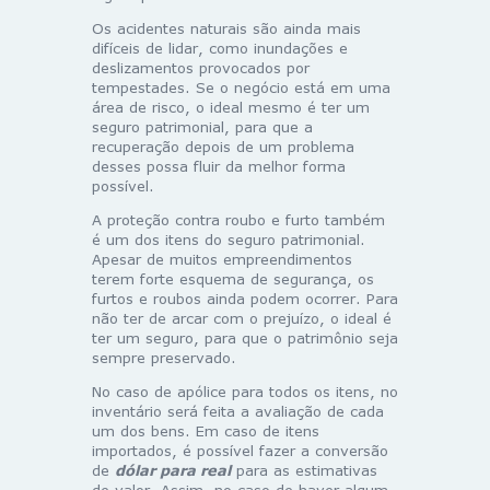
Os acidentes naturais são ainda mais
difíceis de lidar, como inundações e
deslizamentos provocados por
tempestades. Se o negócio está em uma
área de risco, o ideal mesmo é ter um
seguro patrimonial, para que a
recuperação depois de um problema
desses possa fluir da melhor forma
possível.
A proteção contra roubo e furto também
é um dos itens do seguro patrimonial.
Apesar de muitos empreendimentos
terem forte esquema de segurança, os
furtos e roubos ainda podem ocorrer. Para
não ter de arcar com o prejuízo, o ideal é
ter um seguro, para que o patrimônio seja
sempre preservado.
No caso de apólice para todos os itens, no
inventário será feita a avaliação de cada
um dos bens. Em caso de itens
importados, é possível fazer a conversão
de
dólar para real
para as estimativas
de valor. Assim, no caso de haver algum