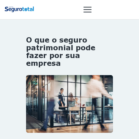
O que o seguro
NOTÍCIAS
patrimonial pode
REVISTA
fazer por sua
empresa
ESPECIAIS
GAIVOTA DE
OURO
ST SUMMIT
MULHERES
GESTORAS
HOMEST
HOME