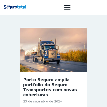
NOTÍCIAS
REVISTA
ESPECIAIS
GAIVOTA DE
OURO
ST SUMMIT
MULHERES
Porto Seguro amplia
GESTORAS
portfólio do Seguro
HOMEST
Transportes com novas
coberturas
HOME
23 de setembro de 2024