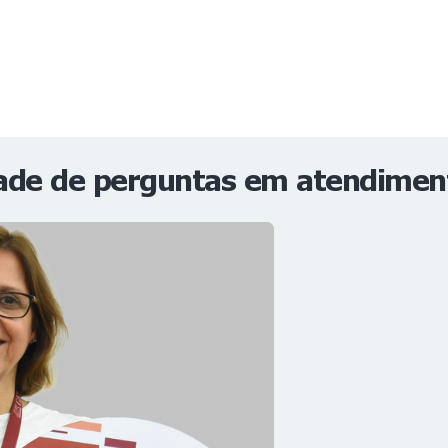
NOTÍCIAS
REVISTA
ESPECIAIS
GAIVOTA DE OURO
ST SUMMIT
MULHERES GESTORAS
HOMEST
HOME
ade de perguntas em atendiment