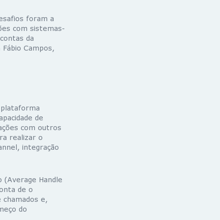
desafios foram a
ções com sistemas-
 contas da
za Fábio Campos,
 plataforma
capacidade de
grações com outros
a realizar o
nnel, integração
o (Average Handle
conta de o
de chamados e,
omeço do