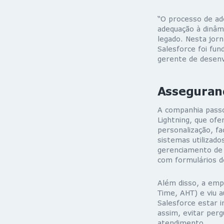
“O processo de ado
adequação à dinâm
legado. Nesta jor
Salesforce foi fun
gerente de desenv
Asseguran
A companhia passo
Lightning, que ofe
personalização, fa
sistemas utilizado
gerenciamento de 
com formulários d
Além disso, a emp
Time, AHT) e viu a
Salesforce estar i
assim, evitar per
atendimento.