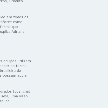
tros, Produto
tido em todos os
lesforce como
e forma que
plica Adriana
s equipes utilizam
render de forma
rasileira de
ue possam apoiar
grados (voz, chat,
 seja, uma visão
ral de