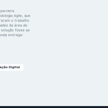
parceira
ologia Agile, que
raram o trabalho
dades da área de
a solução fosse ao
unda entrega:
ção Digital