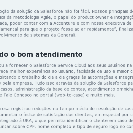
ção da solução da Salesforce não foi fácil. Nossos principais 
ica da metodologia Agile, o papel do product owner e integra
nada, poder contar com a Accenture e com nossa executiva de
damental para que o projeto fosse ao ar rapidamente”, finali
olvimento de sistemas da Generali.
do o bom atendimento
u a fornecer o Salesforce Service Cloud aos seus usuários na
rece melhor experiência ao usuário, facilidade de uso e maior 
cilitando o trabalho do dia a dia graças às automações e inte
s pela empresa. Tudo isso através da solução da Salesforce par
casos, administração da base de contas, atendimento omnicha
e Fale Conosco no portal (web-to-case) e muito mais.
resa registrou reduções no tempo médio de resolução de cas
umentar o índice de satisfação dos clientes, em especial por 
ntegrado à URA, o que permitia identificar o cliente em caso 
guntar sobre CPF, nome completo e tipo de seguro logo no c