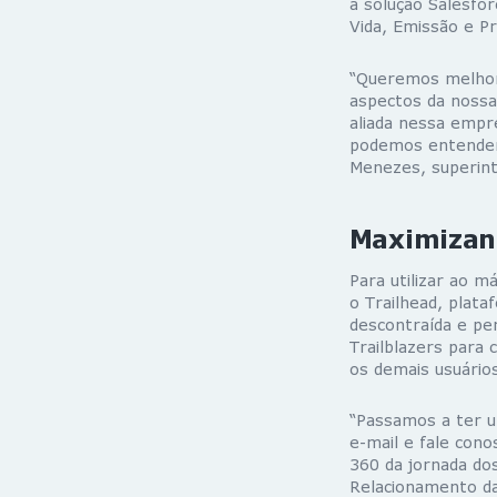
a solução Salesfor
Vida, Emissão e Pr
“Queremos melhora
aspectos da nossa
aliada nessa empre
podemos entender 
Menezes, superint
Maximizan
Para utilizar ao m
o Trailhead, plata
descontraída e pe
Trailblazers para
os demais usuário
“Passamos a ter u
e-mail e fale cono
360 da jornada dos
Relacionamento da