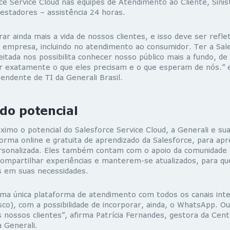
ce Service Cloud nas equipes de Atendimento ao Cliente, Sinis
estadores – assistência 24 horas.
r ainda mais a vida de nossos clientes, e isso deve ser refle
 empresa, incluindo no atendimento ao consumidor. Ter a Sa
itada nos possibilita conhecer nosso público mais a fundo, d
exatamente o que eles precisam e o que esperam de nós.” ex
endente de TI da Generali Brasil.
do potencial
áximo o potencial do Salesforce Service Cloud, a Generali e sua
forma online e gratuita de aprendizado da Salesforce, para ap
rsonalizada. Eles também contam com o apoio da comunidade b
 compartilhar experiências e manterem-se atualizados, para q
s em suas necessidades.
ma única plataforma de atendimento com todos os canais inte
sco), com a possibilidade de incorporar, ainda, o WhatsApp. Ou
 nossos clientes”, afirma Patrícia Fernandes, gestora da Cent
 Generali.