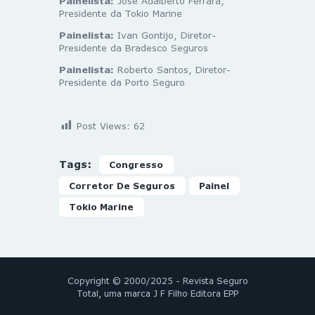
Painelista:
José Adalberto Ferrara,
Presidente da Tokio Marine
Painelista:
Ivan Gontijo, Diretor-
Presidente da Bradesco Seguros
Painelista:
Roberto Santos, Diretor-
Presidente da Porto Seguro
Post Views:
62
Tags:
Congresso
Corretor De Seguros
Painel
Tokio Marine
Copyright © 2000/2025 - Revista Seguro
Total, uma marca J F Filho Editora EPP