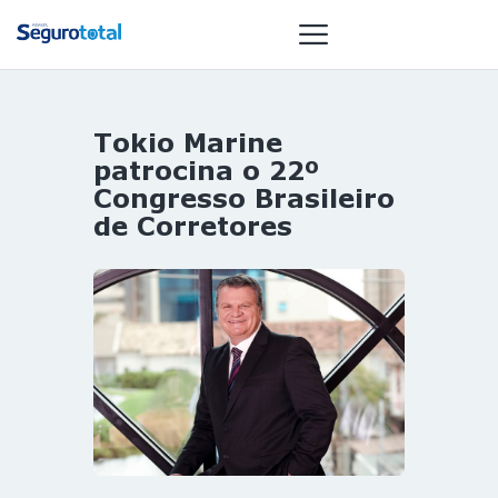
Tokio Marine
NOTÍCIAS
patrocina o 22º
REVISTA
Congresso Brasileiro
de Corretores
ESPECIAIS
GAIVOTA DE
OURO
ST SUMMIT
MULHERES
GESTORAS
HOMEST
HOME