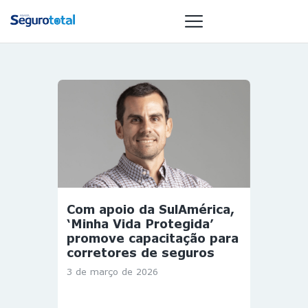
NOTÍCIAS
REVISTA
ESPECIAIS
GAIVOTA DE
OURO
ST SUMMIT
Com apoio da SulAmérica,
MULHERES
‘Minha Vida Protegida’
GESTORAS
promove capacitação para
corretores de seguros
HOMEST
3 de março de 2026
HOME