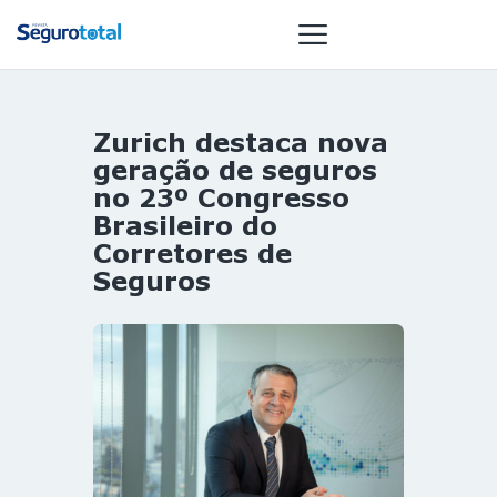
Zurich destaca nova
NOTÍCIAS
geração de seguros
REVISTA
no 23º Congresso
Brasileiro do
ESPECIAIS
Corretores de
GAIVOTA DE
Seguros
OURO
ST SUMMIT
MULHERES
GESTORAS
HOMEST
HOME