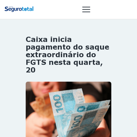
Caixa inicia
NOTÍCIAS
pagamento do saque
REVISTA
extraordinário do
FGTS nesta quarta,
ESPECIAIS
20
GAIVOTA DE
OURO
ST SUMMIT
MULHERES
GESTORAS
HOMEST
HOME