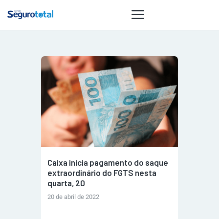
NOTÍCIAS
REVISTA
ESPECIAIS
GAIVOTA DE
OURO
ST SUMMIT
MULHERES
Caixa inicia pagamento do saque
GESTORAS
extraordinário do FGTS nesta
HOMEST
quarta, 20
HOME
20 de abril de 2022