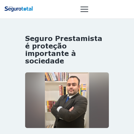
Seguro Prestamista
NOTÍCIAS
é proteção
REVISTA
importante à
sociedade
ESPECIAIS
GAIVOTA DE
OURO
ST SUMMIT
MULHERES
GESTORAS
HOMEST
HOME